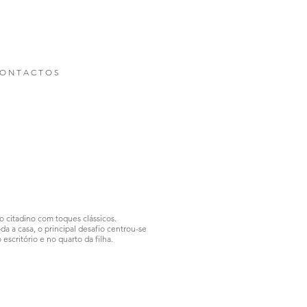
O N T A C T O S
 citadino com toques clássicos.
a a casa, o principal desafio centrou-se
escritório e no quarto da filha.