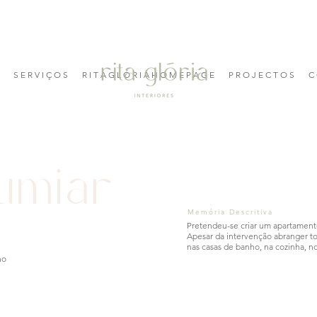
S E R V I Ç O S
R I T A G L Ó R I A H O M E P A G E
P R O J E C T O S
C 
umiar
Memória Descritiva
Pretendeu-se criar um apartamento
Apesar da intervenção abranger tod
nas casas de banho, na cozinha, no 
ho