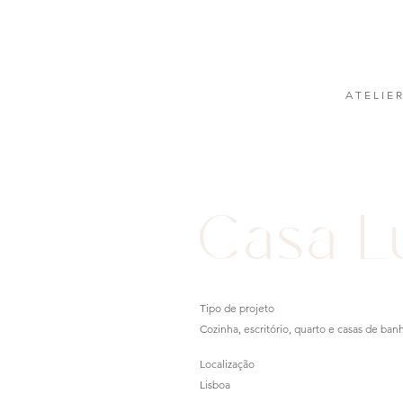
A T E L I E R
Casa L
Tipo de projeto
Cozinha, escritório, quarto e casas de ban
Localização
Lisboa